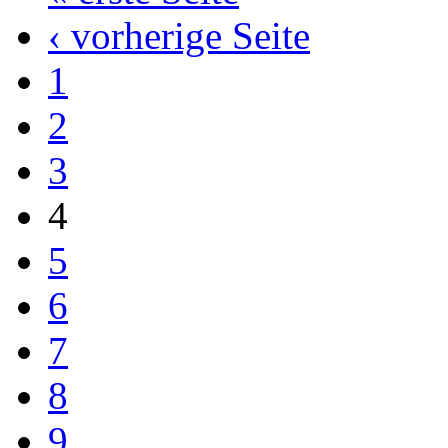
‹ vorherige Seite
1
2
3
4
5
6
7
8
9