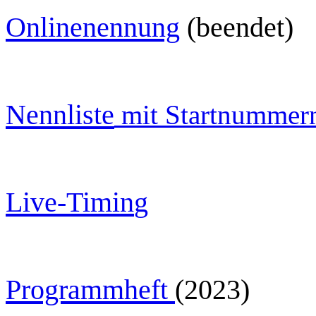
O
nlinenennung
(beendet)
Nennliste
mit Startnummer
Live-Timin
g
Programmheft
(2023)