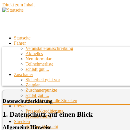
Direkt zum Inhalt
Startseite
Fahrer
Veranstalterausschreibung
Aktuelles
Nennformular
Teilnehmerliste
schlaft gut....
Zuschauer
Sicherheit geht vor
Zeitplan
Zuschauerpunkte
schlaf gut ....
Übersicht über alle Strecken
Datenschutzerklärung
Presse
Presseakkreditierung
1. Datenschutz auf einen Blick
Presseberichte
Strecken
Allgemeine Hinweise
Streckenübersicht