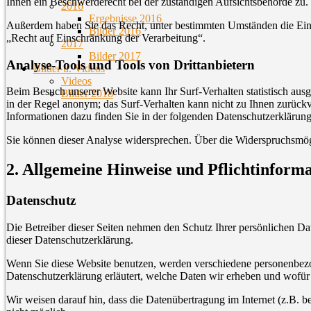
Ihnen ein Beschwerderecht bei der zuständigen Aufsichtsbehörde zu.
2016
Ergebnisse 2016
Außerdem haben Sie das Recht, unter bestimmten Umständen die Eins
Bilder 2016
„Recht auf Einschränkung der Verarbeitung“.
2017
Bilder 2017
Analyse-Tools und Tools von Drittanbietern
Bilder u. Videos
Videos
Beim Besuch unserer Website kann Ihr Surf-Verhalten statistisch au
Bilder 2018
in der Regel anonym; das Surf-Verhalten kann nicht zu Ihnen zurückv
Informationen dazu finden Sie in der folgenden Datenschutzerklärung
Sie können dieser Analyse widersprechen. Über die Widerspruchsmögl
2. Allgemeine Hinweise und Pflichtinform
Datenschutz
Die Betreiber dieser Seiten nehmen den Schutz Ihrer persönlichen Da
dieser Datenschutzerklärung.
Wenn Sie diese Website benutzen, werden verschiedene personenbezo
Datenschutzerklärung erläutert, welche Daten wir erheben und wofür 
Wir weisen darauf hin, dass die Datenübertragung im Internet (z.B. 