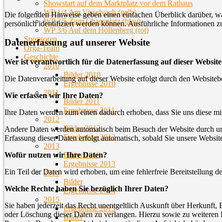
Showstart auf dem Marktplatz vor dem Rathaus
WP 1/4 Am Visselvach (gelb)
Die folgenden Hinweise geben einen einfachen Überblick darüber, wa
WP 2/5 Zum Chaosplatz (blau)
persönlich identifiziert werden können. Ausführliche Informationen
WP 3/6 Auf dem Höllenberg (rot)
Sponsoren
Datenerfassung auf unserer Website
Orga-Team
Geschichte
Wer ist verantwortlich für die Datenerfassung auf dieser Websit
2010
Bilder 2010
Die Datenverarbeitung auf dieser Website erfolgt durch den Website
Ergebnisse 2010
2011
Wie erfassen wir Ihre Daten?
Bilder 2011
Ergebnisse 2011
Ihre Daten werden zum einen dadurch erhoben, dass Sie uns diese mitt
2012
Bilder 2012
Andere Daten werden automatisch beim Besuch der Website durch unser
Ergebnisse 2012
Erfassung dieser Daten erfolgt automatisch, sobald Sie unsere Website
2013
Bilder 2013
Wofür nutzen wir Ihre Daten?
Ergebnisse 2013
Ein Teil der Daten wird erhoben, um eine fehlerfreie Bereitstellung
2014
Bilder
Welche Rechte haben Sie bezüglich Ihrer Daten?
Ergebnisse 2014
2015
Sie haben jederzeit das Recht unentgeltlich Auskunft über Herkunft
Ergebnisse 2015
oder Löschung dieser Daten zu verlangen. Hierzu sowie zu weiteren
Bilder