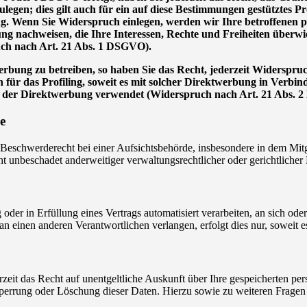
en; dies gilt auch für ein auf diese Bestimmungen gestütztes Prof
g. Wenn Sie Widerspruch einlegen, werden wir Ihre betroffenen p
g nachweisen, die Ihre Interessen, Rechte und Freiheiten überw
ch nach Art. 21 Abs. 1 DSGVO).
bung zu betreiben, so haben Sie das Recht, jederzeit Widerspruc
 für das Profiling, soweit es mit solcher Direktwerbung in Verbi
 der Direktwerbung verwendet (Widerspruch nach Art. 21 Abs. 
e
schwerderecht bei einer Aufsichtsbehörde, insbesondere in dem Mitgli
 unbeschadet anderweitiger verwaltungsrechtlicher oder gerichtlicher 
 oder in Erfüllung eines Vertrags automatisiert verarbeiten, an sich od
n einen anderen Verantwortlichen verlangen, erfolgt dies nur, soweit e
zeit das Recht auf unentgeltliche Auskunft über Ihre gespeicherten 
Sperrung oder Löschung dieser Daten. Hierzu sowie zu weiteren Frage