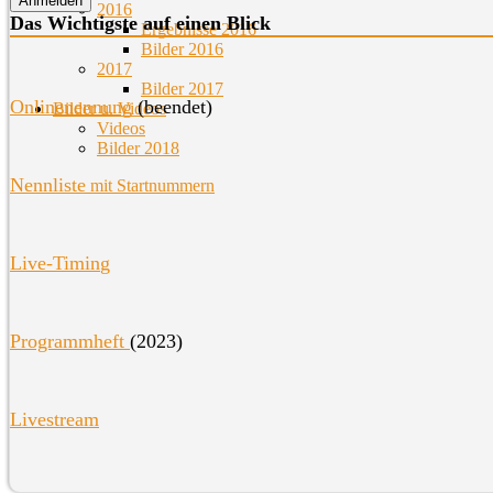
2016
Das Wichtigste auf einen Blick
Ergebnisse 2016
Bilder 2016
2017
Bilder 2017
O
nlinenennung
(beendet)
Bilder u. Videos
Videos
Bilder 2018
Nennliste
mit Startnummern
Live-Timin
g
Programmheft
(2023)
Livestream