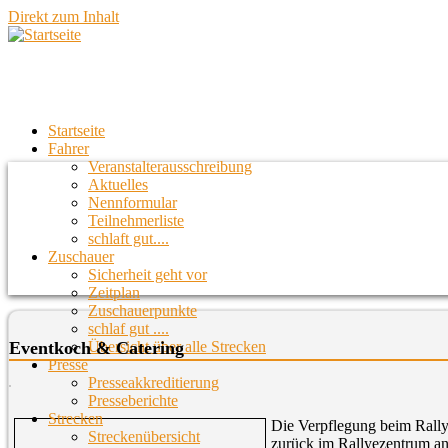
Direkt zum Inhalt
Startseite
Fahrer
Veranstalterausschreibung
Aktuelles
Nennformular
Teilnehmerliste
schlaft gut....
Zuschauer
Sicherheit geht vor
Zeitplan
Zuschauerpunkte
schlaf gut ....
Übersicht über alle Strecken
Eventkoch & Catering
Presse
Presseakkreditierung
Presseberichte
Strecken
Die Verpflegung beim Rally
Streckenübersicht
zurück im Rallyezentrum an