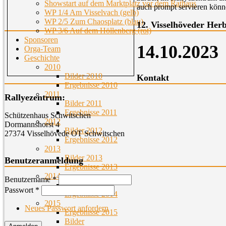
Showstart auf dem Marktplatz vor dem Rathaus
auch prompt servieren könne
WP 1/4 Am Visselvach (gelb)
WP 2/5 Zum Chaosplatz (blau)
12. Visselhöveder Herb
WP 3/6 Auf dem Höllenberg (rot)
Sponsoren
14.10.2023
Orga-Team
Geschichte
2010
Bilder 2010
Kontakt
Ergebnisse 2010
2011
Rallyezentrum:
Bilder 2011
Ergebnisse 2011
Schützenhaus Schwitschen
2012
Dormannshorst 4
Bilder 2012
27374 Visselhövede OT Schwitschen
Ergebnisse 2012
2013
Bilder 2013
Benutzeranmeldung
Ergebnisse 2013
2014
Benutzername
*
Bilder
Passwort
*
Ergebnisse 2014
2015
Neues Passwort anfordern
Ergebnisse 2015
Bilder