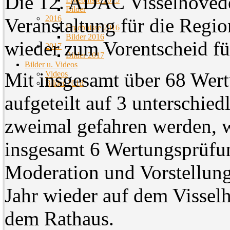
Die 12. ADAC Visselhöveder
Bilder
2016
Veranstaltung für die Regi
Ergebnisse 2016
Bilder 2016
wieder zum Vorentscheid fü
2017
Bilder 2017
Bilder u. Videos
Mit insgesamt über 68 Wert
Videos
Bilder 2018
aufgeteilt auf 3 unterschied
zweimal gefahren werden, 
insgesamt 6 Wertungsprüfun
Moderation und Vorstellung
Jahr wieder auf dem Visselh
dem Rathaus.