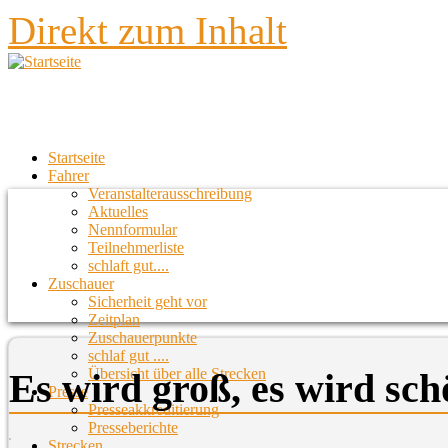
Direkt zum Inhalt
Startseite
Fahrer
Veranstalterausschreibung
Aktuelles
Nennformular
Teilnehmerliste
schlaft gut....
Zuschauer
Sicherheit geht vor
Zeitplan
Zuschauerpunkte
schlaf gut ....
Übersicht über alle Strecken
Es wird groß, es wird schö
Presse
Presseakkreditierung
Presseberichte
Strecken