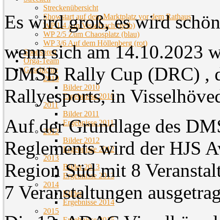
Streckenübersicht
Es wird groß, es wird schö
Showstart auf dem Marktplatz vor dem Rathaus
WP 1/4 Am Visselvach (gelb)
WP 2/5 Zum Chaosplatz (blau)
WP 3/6 Auf dem Höllenberg (rot)
wenn sich am 14.10.2023 wi
Sponsoren
Orga-Team
DMSB Rally Cup (DRC) , de
Geschichte
2010
Bilder 2010
Rallyesports, in Visselhöved
Ergebnisse 2010
2011
Bilder 2011
Auf der Grundlage des DM
Ergebnisse 2011
2012
Bilder 2012
Reglements wird der HJS 
Ergebnisse 2012
2013
Region Süd mit 8 Veransta
Bilder 2013
Ergebnisse 2013
2014
7 Veranstaltungen ausgetra
Bilder
Ergebnisse 2014
2015
Ergebnisse 2015