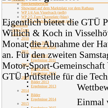
Streckenübersicht
Showstart auf dem Marktplatz vor dem Rathaus
WP 1/4 Am Visselvach (gelb)
WP 2/5 Zum Chaosplatz (blau)
Eigentlich bietet die GTÜ 
WP 3/6 Auf dem Höllenberg (rot)
Sponsoren
Orga-Team
Willich & Koch in Visselhö
Geschichte
2010
Monat die Abnahme der Hau
Bilder 2010
Ergebnisse 2010
2011
an. Für den zweiten Samsta
Bilder 2011
Ergebnisse 2011
Motor-Sport-Gemeinschaft V
2012
Bilder 2012
Ergebnisse 2012
GTÜ Prüfstelle für die Tec
2013
Bilder 2013
Wettbew
Ergebnisse 2013
2014
Bilder
Einmal w
Ergebnisse 2014
2015
Ergebnisse 2015