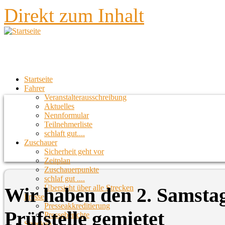
Direkt zum Inhalt
Startseite
Fahrer
Veranstalterausschreibung
Aktuelles
Nennformular
Teilnehmerliste
schlaft gut....
Zuschauer
Sicherheit geht vor
Zeitplan
Zuschauerpunkte
schlaf gut ....
Übersicht über alle Strecken
Wir haben den 2. Samsta
Presse
Presseakkreditierung
Prüfstelle gemietet
Presseberichte
Strecken