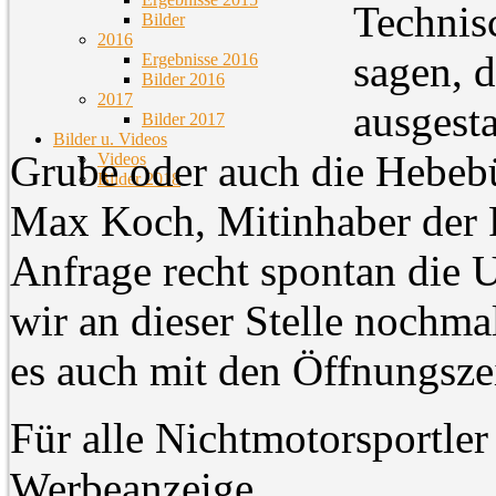
Technis
Bilder
2016
sagen, d
Ergebnisse 2016
Bilder 2016
2017
ausgesta
Bilder 2017
Bilder u. Videos
Grube oder auch die Hebebü
Videos
Bilder 2018
Max Koch, Mitinhaber der P
Anfrage recht spontan die U
wir an dieser Stelle nochm
es auch mit den Öffnungsze
Für alle Nichtmotorsportler 
Werbeanzeige.