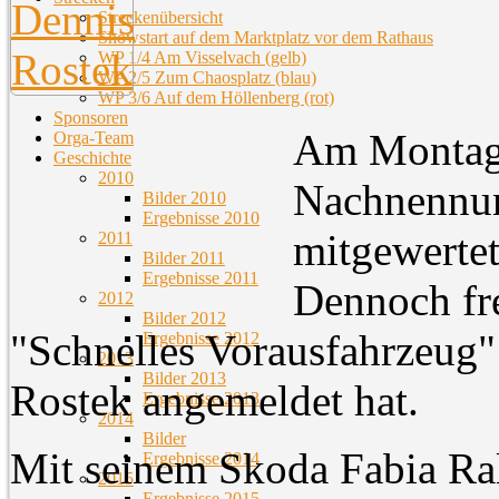
Streckenübersicht
Showstart auf dem Marktplatz vor dem Rathaus
WP 1/4 Am Visselvach (gelb)
WP 2/5 Zum Chaosplatz (blau)
WP 3/6 Auf dem Höllenberg (rot)
Sponsoren
Am Montag 
Orga-Team
Geschichte
2010
Nachnennung
Bilder 2010
Ergebnisse 2010
mitgewertet 
2011
Bilder 2011
Ergebnisse 2011
Dennoch fre
2012
Bilder 2012
"Schnelles Vorausfahrzeug" 
Ergebnisse 2012
2013
Bilder 2013
Rostek angemeldet hat.
Ergebnisse 2013
2014
Bilder
Mit seinem Skoda Fabia Rall
Ergebnisse 2014
2015
Ergebnisse 2015