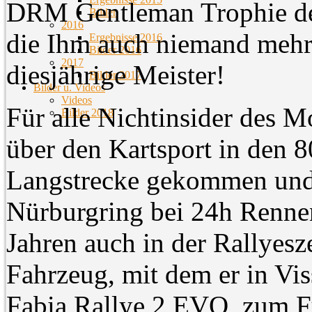
DRM Gentleman Trophie der
Bilder
2016
die Ihm auch niemand mehr 
Ergebnisse 2016
Bilder 2016
2017
diesjährige Meister!
Bilder 2017
Bilder u. Videos
Videos
Für alle Nichtinsider des M
Bilder 2018
über den Kartsport in den 8
Langstrecke gekommen und 
Nürburgring bei 24h Rennen
Jahren auch in der Rallyesz
Fahrzeug, mit dem er in Vis
Fabia Rallye 2 EVO, zum Fu