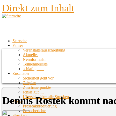
Direkt zum Inhalt
Startseite
Fahrer
Veranstalterausschreibung
Aktuelles
Nennformular
Teilnehmerliste
schlaft gut....
Zuschauer
Sicherheit geht vor
Zeitplan
Zuschauerpunkte
schlaf gut ....
Übersicht über alle Strecken
Dennis Rostek kommt nac
Presse
Presseakkreditierung
Presseberichte
Strecken