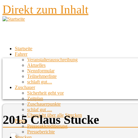
Direkt zum Inhalt
Startseite
Fahrer
Veranstalterausschreibung
Aktuelles
Nennformular
Teilnehmerliste
schlaft gut....
Zuschauer
Sicherheit geht vor
Zeitplan
Zuschauerpunkte
schlaf gut ....
Übersicht über alle Strecken
2015 Claus Stucke
Presse
Presseakkreditierung
Presseberichte
Strecken